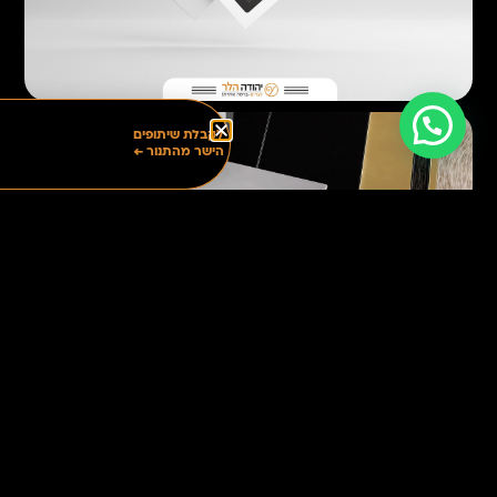
לקבלת שיתופים
הישר מהתנור ←