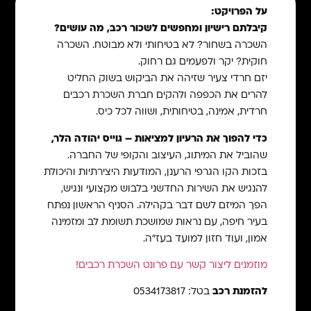
על הפרויקט:
קיבלתם רישיון ומחפשים לשכור רכב, מה עושים?
השכרה בשחור? לא בטיחותי ולא מבוטח. השכרה
חוקית? יקר ולפעמים גם רחוק.
יזם חרדי צעיר שזיהה את הביקוש בשוק החליט
להרים את הכפפה ולהקים חברת השכרת רכבים
חרדית, אמינה, בטיחותית, ושווה לכל כיס.
כדי להפוך את הרעיון למציאות – גוייס יהודה הלר,
שהוביל את המיתוג, העיצוב והקופי של החברה.
בזכות הקו הגרפי הרענן, המודעות היצירתיות והיכולת
להנגיש את השירות החדשני בלבוש מקצועי ונגיש,
הפך המיזם לשם דבר בקהילה. הסניף הראשון נפתח
בעיר חיפה, עם נראות שמושכת תשומת לב ומזמינה
אמון, ועוד חזון למועד בעז"ה.
מוזמנים ליצור קשר עם פרונט השכרת רכבים!
להזמנת רכב
בטל: 0534173817