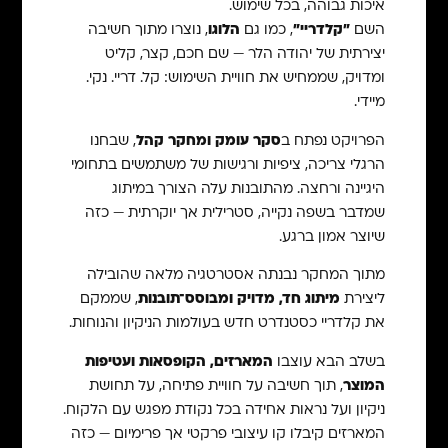
איכות גבוהה, בכל שימוש.
השם
"קלדריי"
, כמו גם
הלוגו
, נוצרו מתוך חשיבה
יצירתית של יהודה הלר — שם חכם, קצר, קליט
ומדויק, שממחיש את חוויית השימוש: קל. דריי. נקי.
מיידי.
הפרויקט נפתח ב
סקר עומק ומחקר קהל
, שבחנו
הרגלי צריכה, ציפיות ורגישות של משתמשים בתחומי
היגיינה ורחצה. מהתובנות עלה הצורך במיתוג
שמדבר בשפה נקייה, סטרילית אך יוקרתית — כזה
שיוצר אמון ברגע.
מתוך המחקר נבנתה אסטרטגיה מלאה שהובילה
ליצירת
מיתוג חד, מדויק ומבוסס־תובנות
, שממקם
את קלדריי כסטנדרט חדש בעולמות הניקיון והנוחות.
בשלב הבא עוצבו
המארזים, הקופסאות ועטיפות
המוצר
, תוך חשיבה על חוויית פתיחה, על תחושת
ניקיון ועל נראות אחידה בכל נקודת מפגש עם הלקוח.
המארזים קיבלו קו עיצובי פרקטי אך פרימיום — כזה