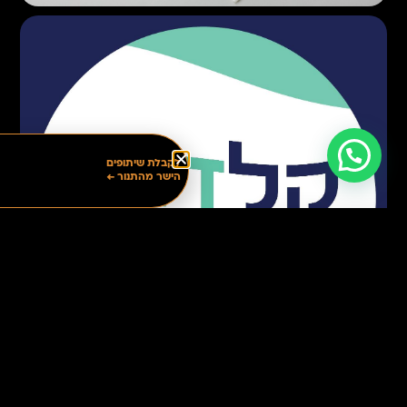
לקבלת שיתופים
הישר מהתנור ←