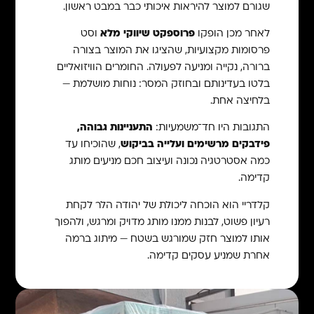
שגורם למוצר להיראות איכותי כבר במבט ראשון.
לאחר מכן הופקו
פרוספקט שיווקי מלא
וסט
פרסומות מקצועיות, שהציגו את המוצר בצורה
ברורה, נקייה ומניעה לפעולה. החומרים הוויזואליים
בלטו בעדינותם ובחוזק המסר: נוחות מושלמת —
בלחיצה אחת.
התגובות היו חד־משמעיות:
התעניינות גבוהה,
פידבקים מרשימים ועלייה בביקוש
, שהוכיחו עד
כמה אסטרטגיה נכונה ועיצוב חכם מניעים מותג
קדימה.
קלדריי הוא הוכחה ליכולת של יהודה הלר לקחת
רעיון פשוט, לבנות ממנו מותג מדויק ומרגש, ולהפוך
אותו למוצר חזק שמורגש בשטח — מיתוג ברמה
אחרת שמניע עסקים קדימה.