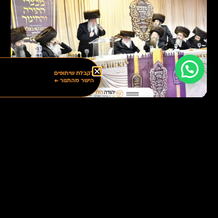
בואו נדבר
לקבלת שיתופים
הישר מהתנור ←