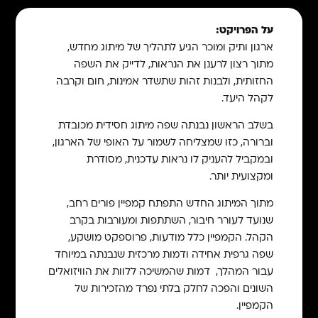
על הפרויקט:
ארגון ותיק ומוכר הגיע לתהליך של מיתוג מחדש,
מתוך רצון לרענן את הנראות, לדייק את השפה
החזותית, ולבנות זהות שתשדר אמינות, חום וקרבה
לקהל היעד.
בשלב הראשון נבנתה שפה מיתוג חסידית מכובדת
וברורה, כזו שמצליחה לשמור על האופי של הארגון,
ובמקביל להעניק לו נראות עדכנית, מסודרת
ומקצועית יותר.
מתוך המיתוג החדש התפתח קמפיין פורים רחב,
שנועד לעורר חיבור, השתתפות ומעורבות בקרב
הקהל. הקמפיין כלל מודעות, פרוספקט מושקע,
שפה גרפית אחידה ודמות מרכזית שנבנתה במיוחד
עבור המהלך, דמות שהמשיכה ללוות את הוויזואלים
השונים והפכה לחלק בלתי נפרד מהזכירות של
הקמפיין.