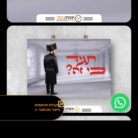
בואו נדבר
לקבלת שיתופים
הישר מהתנור ←