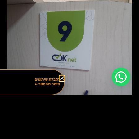
בואו נדבר
לקבלת שיתופים
הישר מהתנור ←